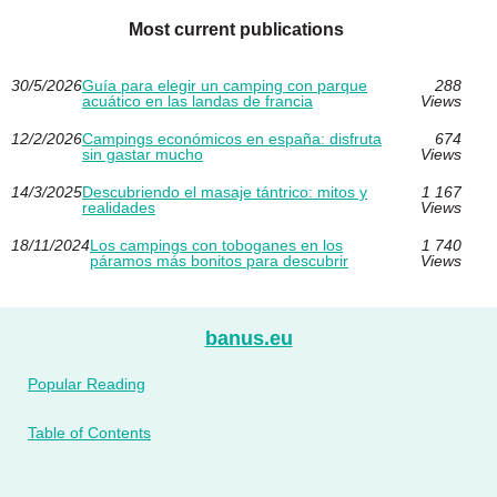
Most current publications
30/5/2026
Guía para elegir un camping con parque
288
acuático en las landas de francia
Views
12/2/2026
Campings económicos en españa: disfruta
674
sin gastar mucho
Views
14/3/2025
Descubriendo el masaje tántrico: mitos y
1 167
realidades
Views
18/11/2024
Los campings con toboganes en los
1 740
páramos más bonitos para descubrir
Views
banus.eu
Popular Reading
Table of Contents