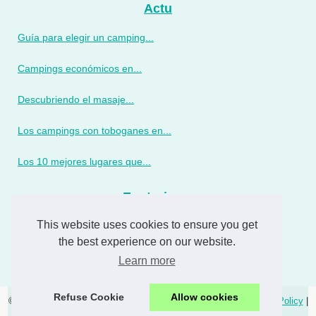
Actu
Guía para elegir un camping...
Campings económicos en...
Descubriendo el masaje...
Los campings con toboganes en...
Los 10 mejores lugares que...
Enoturismo
This website uses cookies to ensure you get
Masajes de bienestar en...
the best experience on our website.
El Grifo: Un Viaje a Través...
Learn more
Refuse Cookie
Allow cookies
© 2026
Banus.eu
|
Popular Reading
|
Table of Contents
|
Cookies Policy
|
RSS
|